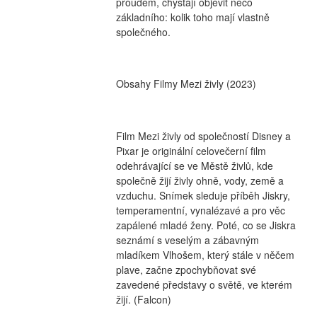
proudem, chystají objevit něco 
základního: kolik toho mají vlastně 
společného.
Obsahy Filmy Mezi živly (2023)
Film Mezi živly od společností Disney a 
Pixar je originální celovečerní film 
odehrávající se ve Městě živlů, kde 
společně žijí živly ohně, vody, země a 
vzduchu. Snímek sleduje příběh Jiskry, 
temperamentní, vynalézavé a pro věc 
zapálené mladé ženy. Poté, co se Jiskra 
seznámí s veselým a zábavným 
mladíkem Vlhošem, který stále v něčem 
plave, začne zpochybňovat své 
zavedené představy o světě, ve kterém 
žijí. (Falcon)